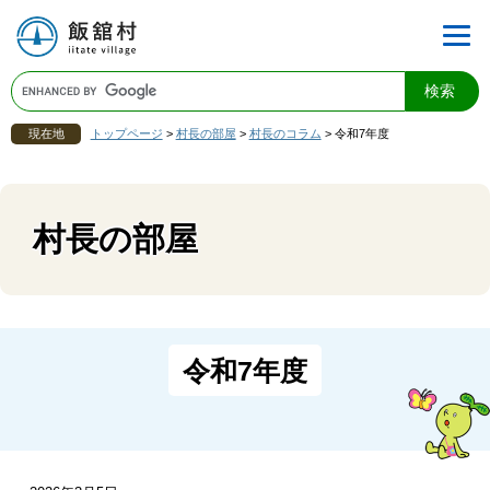
現在地
トップページ
>
村長の部屋
>
村長のコラム
>
令和7年度
村長の部屋
令和7年度