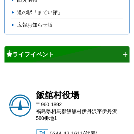
道の駅「までい館」
広報お知らせ版
ライフイベント
飯舘村役場
〒960-1892
福島県相馬郡飯舘村伊丹沢字伊丹沢
580番地1
0244-42-1611(代表)
Tel