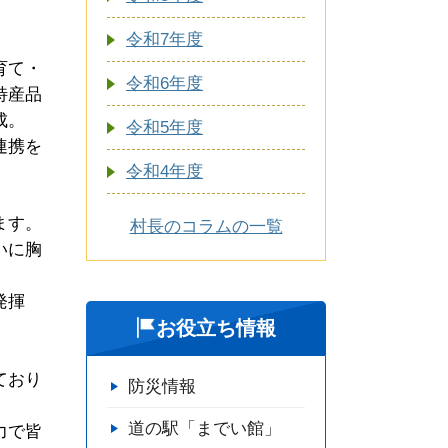
。
令和7年度
育て・
令和6年度
特産品
成。
令和5年度
連携を
令和4年度
ます。
村長のコラムの一覧
いに胸
発揮
お役立ち情報
ており
防災情報
道の駅「までい館」
力で皆