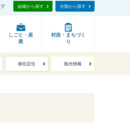
ップ
組織から探す
分類から探す
しごと・産
村政・まちづく
業
り
移住定住
観光情報