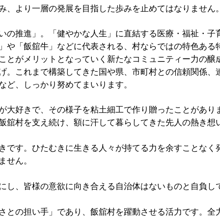
み、より一層の発展を目指した歩みを止めてはなりません
いの推進」。「健やかな人生」に直結する医療・福祉・子
」や「飯舘牛」などに代表される、村ならではの特色ある
ことがメリットとなっていく新たなコミュニティー力の醸
げ。これまで構築してきた国や県、市町村との信頼関係、
など、しっかり努めてまいります。
が大好きで、その様子を粘土細工で作り贈ったことがあり
飯舘村を支え続け、額に汗して暮らしてきた先人の熱き想
きです。ひたむきに生きる人々が持てる力を余すことなく
ません。
にし、皆様の意欲に向き合える自治体はないものと自負し
さとの担い手」であり、飯舘村を躍動させる活力です。全