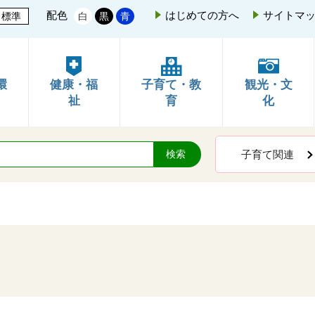
配色
はじめての方へ
サイトマ
標準
白
黒
青
環
健康・福
子育て・教
観光・文
祉
育
化
子育て関連