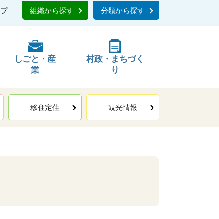
ップ
組織から探す
分類から探す
しごと・産
村政・まちづく
業
り
移住定住
観光情報