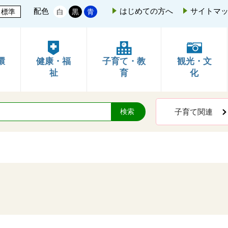
配色
はじめての方へ
サイトマ
標準
白
黒
青
環
健康・福
子育て・教
観光・文
祉
育
化
子育て関連