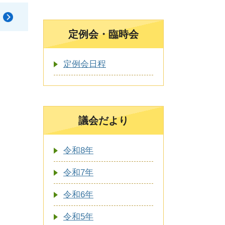
定例会・臨時会
定例会日程
議会だより
令和8年
令和7年
令和6年
令和5年