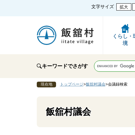
文字サイズ
拡大
くらし・
境
キーワードでさがす
現在地
トップページ
>
飯舘村議会
>
会議録検索
飯舘村議会