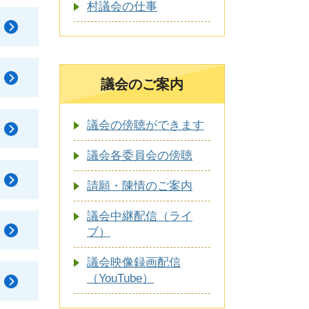
村議会の仕事
議会のご案内
議会の傍聴ができます
議会各委員会の傍聴
請願・陳情のご案内
議会中継配信（ライ
ブ）
議会映像録画配信
（YouTube）