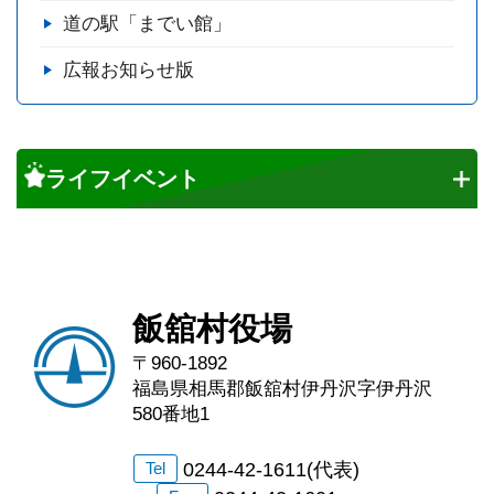
道の駅「までい館」
広報お知らせ版
ライフイベント
飯舘村役場
〒960-1892
福島県相馬郡飯舘村伊丹沢字伊丹沢
580番地1
0244-42-1611(代表)
Tel