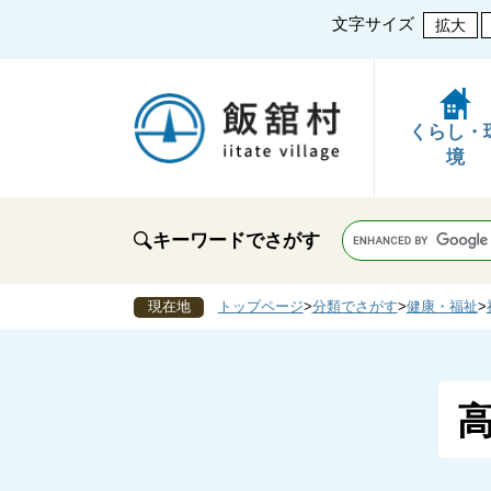
文字サイズ
拡大
くらし・
境
キーワードでさがす
現在地
トップページ
>
分類でさがす
>
健康・福祉
>