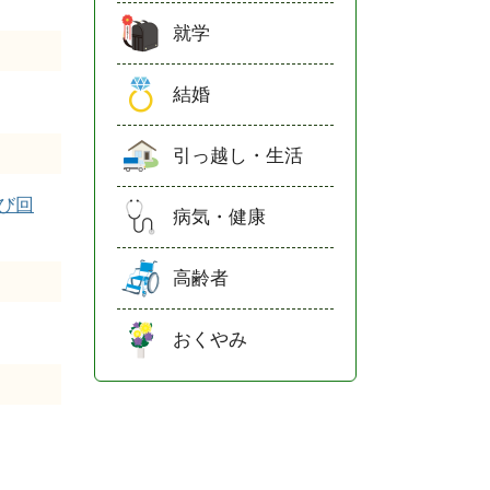
就学
結婚
引っ越し・生活
び回
病気・健康
高齢者
おくやみ