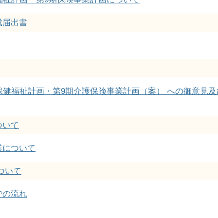
成届出書
保健福祉計画・第9期介護保険事業計画（案） への御意見及
ついて
業について
ついて
での流れ