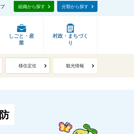
ップ
組織から探す
分類から探す
しごと・産
村政・まちづく
業
り
移住定住
観光情報
防