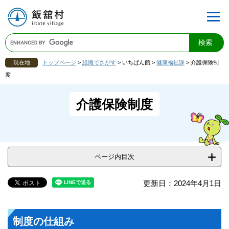
現在地
トップページ
>
組織でさがす
>
いちばん館
>
健康福祉課
>
介護保険制
度
介護保険制度
ページ内目次
更新日：2024年4月1日
制度の仕組み