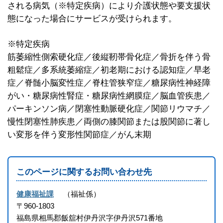
される病気（※特定疾病）により介護状態や要支援状
態になった場合にサービスが受けられます。
※特定疾病
筋萎縮性側索硬化症／後縦靭帯骨化症／骨折を伴う骨
粗鬆症／多系統萎縮症／初老期における認知症／早老
症／脊髄小脳変性症／脊柱管狭窄症／糖尿病性神経障
がい・糖尿病性腎症・糖尿病性網膜症／脳血管疾患／
パーキンソン病／閉塞性動脈硬化症／関節リウマチ／
慢性閉塞性肺疾患／両側の膝関節または股関節に著し
い変形を伴う変形性関節症／がん末期
このページに関するお問い合わせ先
健康福祉課
福祉係
〒960-1803
福島県相馬郡飯舘村伊丹沢字伊丹沢571番地