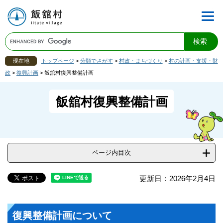
現在地
トップページ
>
分類でさがす
>
村政・まちづくり
>
村の計画・支援・財
政
>
復興計画
>
飯舘村復興整備計画
飯舘村復興整備計画
ページ内目次
更新日：2026年2月4日
復興整備計画について