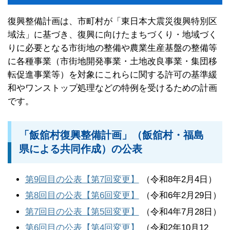
復興整備計画は、市町村が「東日本大震災復興特別区
域法」に基づき、復興に向けたまちづくり・地域づく
りに必要となる市街地の整備や農業生産基盤の整備等
に各種事業（市街地開発事業・土地改良事業・集団移
転促進事業等）を対象にこれらに関する許可の基準緩
和やワンストップ処理などの特例を受けるための計画
です。
「飯舘村復興整備計画」（飯舘村・福島
県による共同作成）の公表
第9回目の公表【第7回変更】
（令和8年2月4日）
第8回目の公表【第6回変更】
（令和6年2月29日）
第7回目の公表【第5回変更】
（令和4年7月28日）
第6回目の公表【第4回変更】
（令和2年10月12