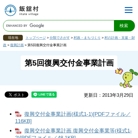
現在地
トップページ
>
分類でさがす
>
村政・まちづくり
>
村の計画・支援・財
政
>
復興計画
>
第5回復興交付金事業計画
第5回復興交付金事業計画
更新日：2013年3月29日
復興交付金事業計画(様式1-1)[PDFファイル／
116KB]
復興交付金事業計画 復興交付金事業等(様式1-
2)[PDFファイル／48.1KB]