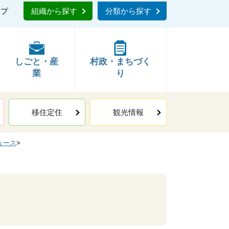
ップ
組織から探す
分類から探す
しごと・産
村政・まちづく
業
り
移住定住
観光情報
ュース
>