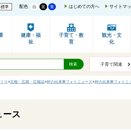
配色
はじめての方へ
サイトマ
標準
白
黒
青
環
健康・福
子育て・教
観光・文
祉
育
化
子育て関連
づくり
>
広報・広聴・広報誌
>
村の出来事フォトニュース
>
村の出来事フォトニ
ュース