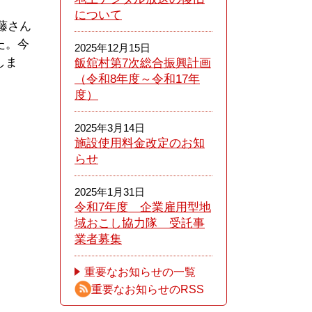
について
藤さん
た。今
2025年12月15日
しま
飯舘村第7次総合振興計画
（令和8年度～令和17年
度）
2025年3月14日
施設使用料金改定のお知
らせ
2025年1月31日
令和7年度 企業雇用型地
域おこし協力隊 受託事
業者募集
重要なお知らせの一覧
重要なお知らせのRSS