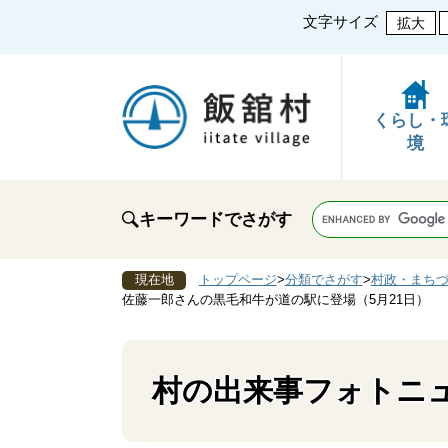
文字サイズ
拡大
くらし・
境
キーワードでさがす
現在地
トップページ
>
分類でさがす
>
村政・まち
佐藤一郎さんの黒毛和牛が道の駅に登場（5月21日）
村の出来事フォトニ