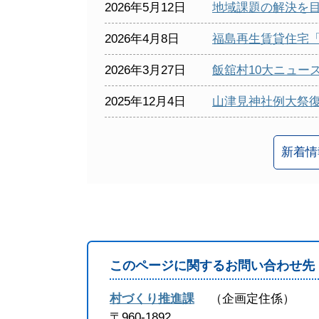
2026年5月12日
地域課題の解決を目
2026年4月8日
福島再生賃貸住宅「
2026年3月27日
飯舘村10大ニュー
2025年12月4日
山津見神社例大祭復
新着情
このページに関するお問い合わせ先
村づくり推進課
企画定住係
〒960-1892