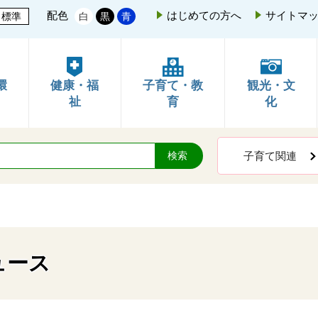
配色
はじめての方へ
サイトマ
標準
白
黒
青
環
健康・福
子育て・教
観光・文
祉
育
化
子育て関連
ュース