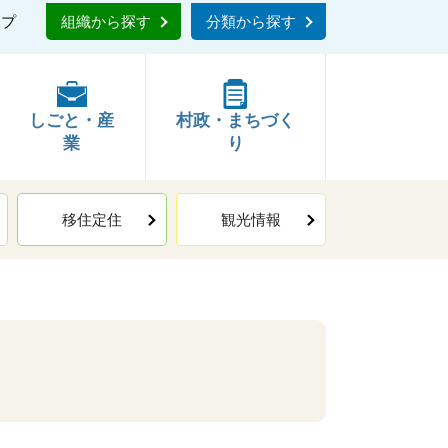
ップ
組織から探す
分類から探す
しごと・産
村政・まちづく
業
り
移住定住
観光情報