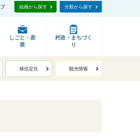
ップ
組織から探す
分類から探す
しごと・産
村政・まちづく
業
り
移住定住
観光情報