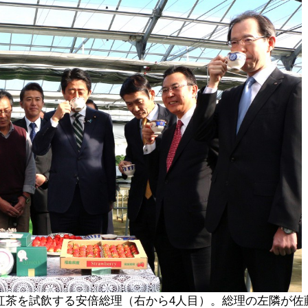
紅茶を試飲する安倍総理（右から4人目）。総理の左隣が佐