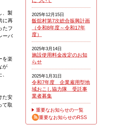
について
し、製
2025年12月15日
共に再
飯舘村第7次総合振興計画
（令和8年度～令和17年
ったフ
度）
レーバ
2025年3月14日
施設使用料金改定のお知
ーを楽
らせ
なが
た、
2025年1月31日
令和7年度 企業雇用型地
域おこし協力隊 受託事
業者募集
けた安
って取
重要なお知らせの一覧
重要なお知らせのRSS