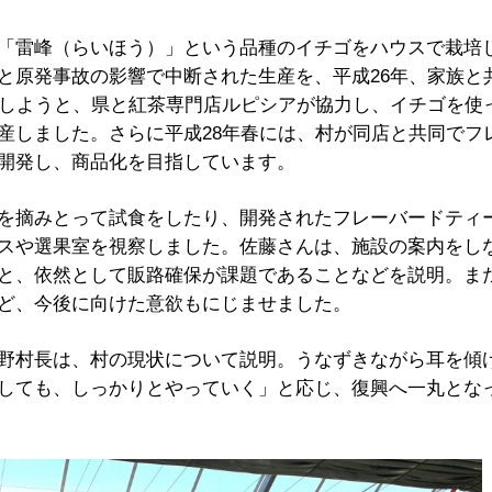
「雷峰（らいほう）」という品種のイチゴをハウスで栽培
と原発事故の影響で中断された生産を、平成26年、家族と
ししようと、県と紅茶専門店ルピシアが協力し、イチゴを使
産しました。さらに平成28年春には、村が同店と共同でフ
開発し、商品化を目指しています。
を摘みとって試食をしたり、開発されたフレーバードティ
スや選果室を視察しました。佐藤さんは、施設の案内をし
と、依然として販路確保が課題であることなどを説明。ま
ど、今後に向けた意欲もにじませました。
野村長は、村の現状について説明。うなずきながら耳を傾
しても、しっかりとやっていく」と応じ、復興へ一丸とな