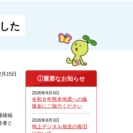
した
2月15日
重要なお知らせ
2026年8月4日
令和８年熊本​地震への義
援金にご協力ください
雅雄福
2026年8月3日
産者と
地上デジタル放送の復旧