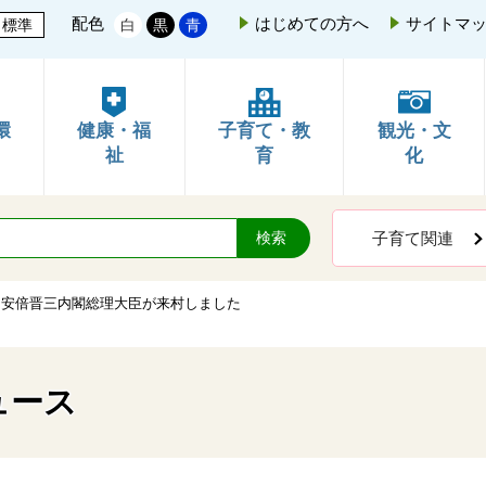
配色
はじめての方へ
サイトマ
標準
白
黒
青
環
健康・福
子育て・教
観光・文
祉
育
化
子育て関連
>
安倍晋三内閣総理大臣が来村しました
ュース