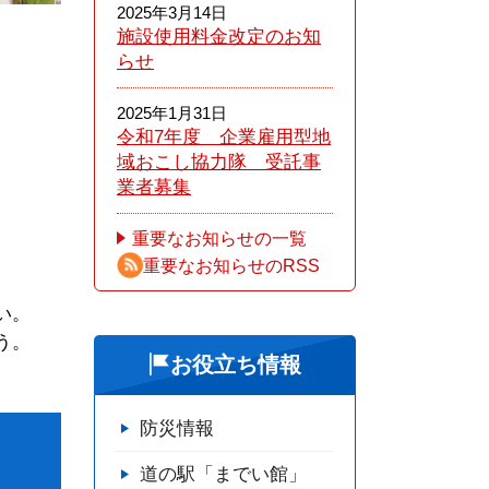
2025年3月14日
施設使用料金改定のお知
らせ
2025年1月31日
令和7年度 企業雇用型地
域おこし協力隊 受託事
業者募集
重要なお知らせの一覧
重要なお知らせのRSS
。
い。
う。
お役立ち情報
防災情報
道の駅「までい館」