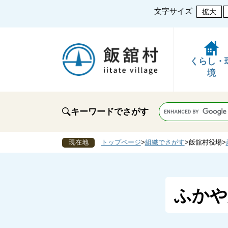
文字サイズ
拡大
くらし・
境
キーワードでさがす
現在地
トップページ
>
組織でさがす
>
飯舘村役場
>
ふかや