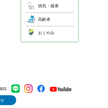
病気・健康
高齢者
おくやみ
1601
わせ