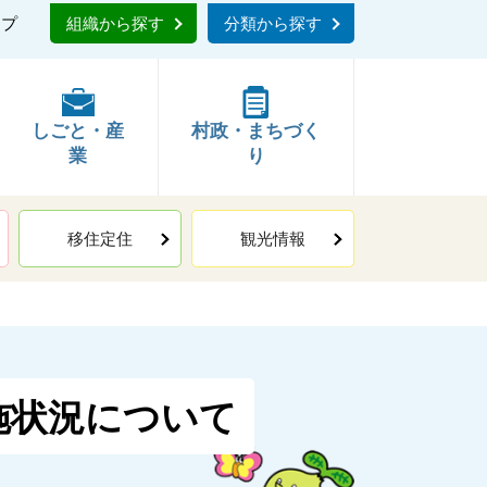
ップ
組織から探す
分類から探す
しごと・産
村政・まちづく
業
り
移住定住
観光情報
施状況について