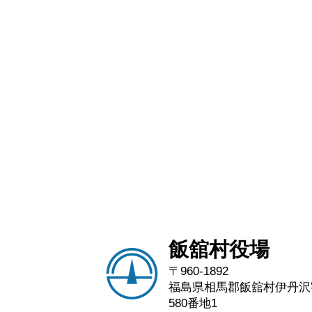
飯舘村役場
〒960-1892
福島県相馬郡飯舘村伊丹沢
580番地1