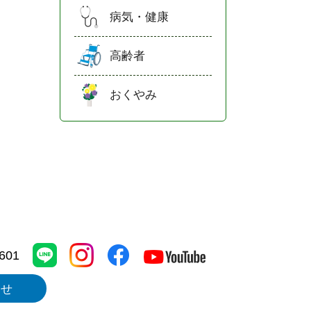
病気・健康
高齢者
おくやみ
1601
わせ