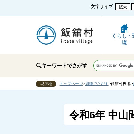
文字サイズ
拡大
くらし・
境
キーワードでさがす
現在地
トップページ
>
組織でさがす
>
飯舘村役場
>
令和6年 中