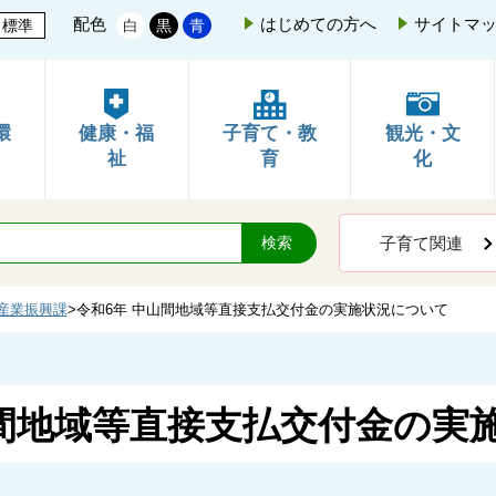
配色
はじめての方へ
サイトマ
標準
白
黒
青
環
健康・福
子育て・教
観光・文
祉
育
化
子育て関連
産業振興課
>
令和6年 中山間地域等直接支払交付金の実施状況について
山間地域等直接支払交付金の実