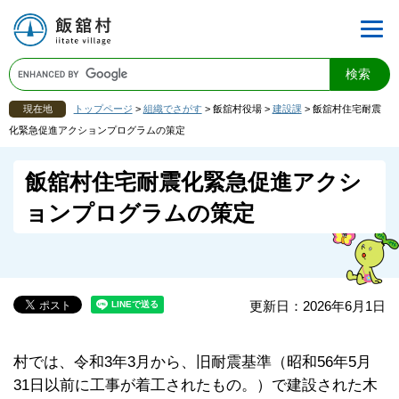
現在地
トップページ
>
組織でさがす
>
飯舘村役場
>
建設課
>
飯舘村住宅耐震
化緊急促進アクションプログラムの策定
飯舘村住宅耐震化緊急促進アクシ
ョンプログラムの策定
更新日：2026年6月1日
村では、令和3年3月から、旧耐震基準（昭和56年5月
31日以前に工事が着工されたもの。）で建設された木