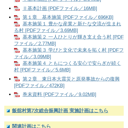
Ⅱ基本計画 [PDFファイル／16MB]
第１章 基本施策 [PDFファイル／696KB]
基本施策１ 豊かな産業と新たな交流が生まれ
る村 [PDFファイル／3.69MB]
基本施策２ 一人ひとりが輝き支え合う村 [PDF
ファイル／2.77MB]
基本施策３ 学びと文化で未来を拓く村 [PDFフ
ァイル／3.09MB]
基本施策４ ともにつくる安心で安らぎが続く
村 [PDFファイル／5.6MB]
第２章 東日本大震災と原発事故からの復興
[PDFファイル／472KB]
巻末資料 [PDFファイル／9.02MB]
飯舘村第7次総合振興計画 実施計画はこちら
関連計画はこちら