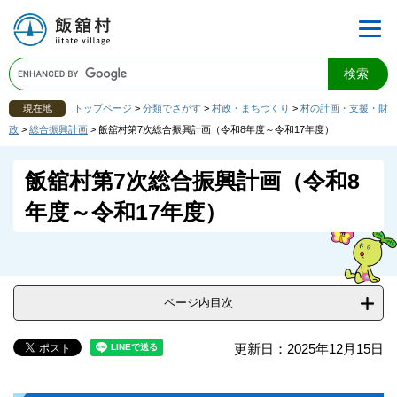
現在地
トップページ
>
分類でさがす
>
村政・まちづくり
>
村の計画・支援・財
政
>
総合振興計画
>
飯舘村第7次総合振興計画（令和8年度～令和17年度）
飯舘村第7次総合振興計画（令和8
年度～令和17年度）
ページ内目次
更新日：2025年12月15日