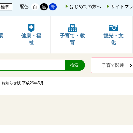
配色
はじめての方へ
サイトマ
標準
白
黒
青
環
健康・福
子育て・教
観光・文
祉
育
化
子育て関連
 お知らせ版 平成26年5月