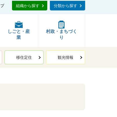
ップ
組織から探す
分類から探す
しごと・産
村政・まちづく
業
り
移住定住
観光情報