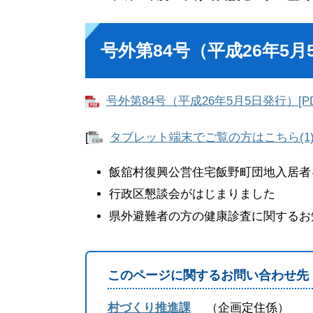
号外第84号（平成26年5月
号外第84号（平成26年5月5日発行）[PDF
[
タブレット端末でご覧の方はこちら(1
飯舘村復興公営住宅飯野町団地入居者
行政区懇談会がはじまりました
県外避難者の方の健康診査に関するお
このページに関するお問い合わせ先
村づくり推進課
企画定住係