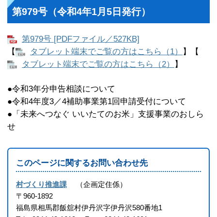
第979号（令和4年1月5日発行）
第979号 [PDFファイル／527KB]
【
タブレット端末でご覧の方はこちら（1）
】【
タブレット端末でご覧の方はこちら（2）
】
●令和3年分申告相談について
●令和4年度3／4補助事業第1回申請受付について
●「未来へつなぐ いいたてのお米」支援事業のおしら
せ
このページに関するお問い合わせ先
村づくり推進課
企画定住係
〒960-1892
福島県相馬郡飯舘村伊丹沢字伊丹沢580番地1