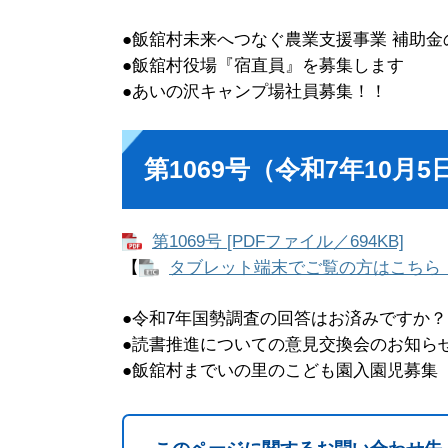
●飯舘村未来へつなぐ農業支援事業 補助
●飯舘村役場『宿直員』を募集します
●あいの沢キャンプ場社員募集！！
第1069号（令和7年10月
第1069号 [PDFファイル／694KB]
【
タブレット端末でご覧の方はこちら
●令和7年国勢調査の回答はお済みですか？
●読書推進についての意見交換会のお知ら
●飯舘村までいの里のこども園入園児募集