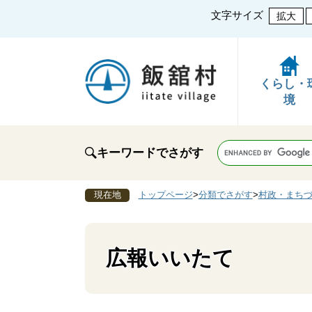
文字サイズ
拡大
くらし・
境
キーワードでさがす
現在地
トップページ
>
分類でさがす
>
村政・まち
広報いいたて