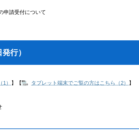
金の申請受付について
5日発行）
（1）
】【
タブレット端末でご覧の方はこちら（2）
】​
せ