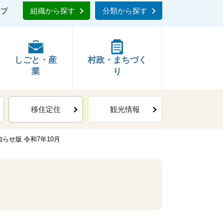
ップ
組織から探す
分類から探す
しごと・産
村政・まちづく
業
り
移住定住
観光情報
らせ版 令和7年10月