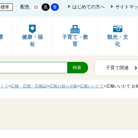
配色
はじめての方へ
サイトマ
標準
白
黒
青
環
健康・福
子育て・教
観光・文
祉
育
化
子育て関連
づくり
>
広報・広聴・広報誌
>
広報お知らせ版
>
広報いいたて
>
広報いいたて お知