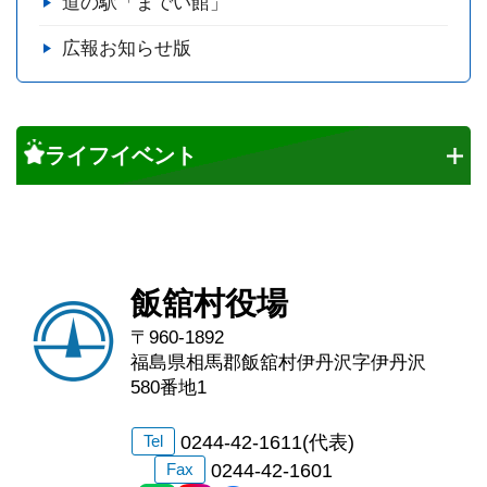
道の駅「までい館」
広報お知らせ版
ライフイベント
飯舘村役場
〒960-1892
福島県相馬郡飯舘村伊丹沢字伊丹沢
580番地1
0244-42-1611(代表)
Tel
0244-42-1601
Fax