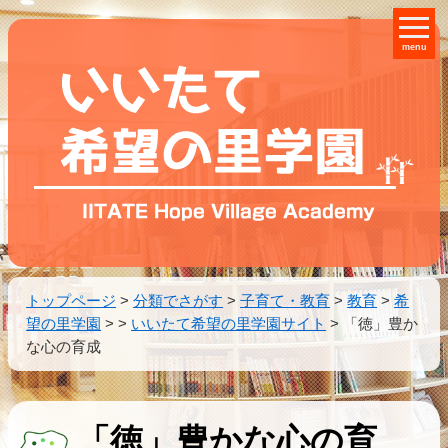
menu
トップページ
>
分類でさがす
>
子育て・教育
>
教育
>
希
望の里学園
>
>
いいたて希望の里学園サイト
>
「徳」豊か
な心の育成
「徳」豊かな心の育