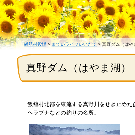
飯舘村役場
>
までいライフいいたて
>
真野ダム（はや
真野ダム（はやま湖）
飯舘村北部を東流する真野川をせき止めた
ヘラブナなどの釣りの名所。