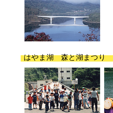
はやま湖 森と湖まつり