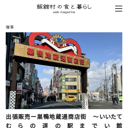
催事
出張販売ー巣鴨地蔵通商店街 ～いいたて
むらの道の駅までい館