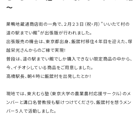
～
巣鴨地蔵通商店街の一角で、２月２３日（祝・月）"いいたて村の
道の駅までい館”が出張販が行われました。
出張販売の機会は、東京都出身、飯舘村移住４年目を迎えた、塚
越栄光さんからのご縁で実現！
普段は、道の駅までい館でしか購入できない限定商品の中から、
今、イチオシしている商品をご用意しました。
高橋駅長、朝４時に飯舘村を出発したとか！
現地では、東大むら塾（東京大学の農業農村応援サークル）のメ
ンバーと溝口名誉教授も駆けつけてくださり、飯舘村を想うメン
バー５人で活動しました。