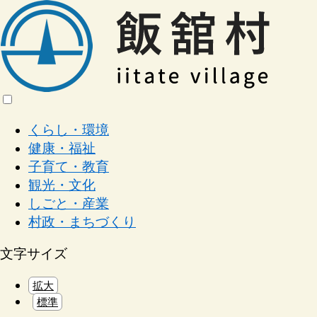
くらし・環境
健康・福祉
子育て・教育
観光・文化
しごと・産業
村政・まちづくり
文字サイズ
拡大
標準