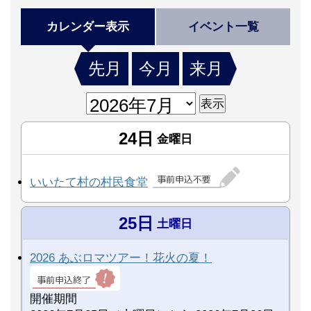
カレンダー表示
イベント一覧
先月
今月
来月
24日
金曜日
いいたて村の村民食堂
25日
土曜日
2026 あぶロマツアー！花火の夏！
開催期間