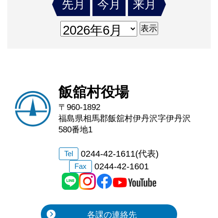
先月
今月
来月
飯舘村役場
〒960-1892
福島県相馬郡飯舘村伊丹沢字伊丹沢
580番地1
0244-42-1611(代表)
Tel
0244-42-1601
Fax
各課の連絡先