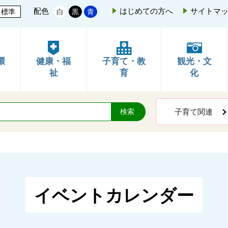
配色
はじめての方へ
サイトマ
標準
白
黒
青
環
健康・福
子育て・教
観光・文
祉
育
化
子育て関連
イベントカレンダー