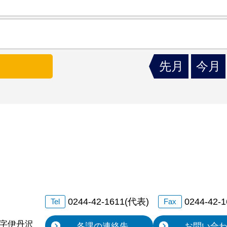
先月
今月
0244-42-1611(代表)
0244-42-
Tel
Fax
字伊丹沢
各課の連絡先
お問い合