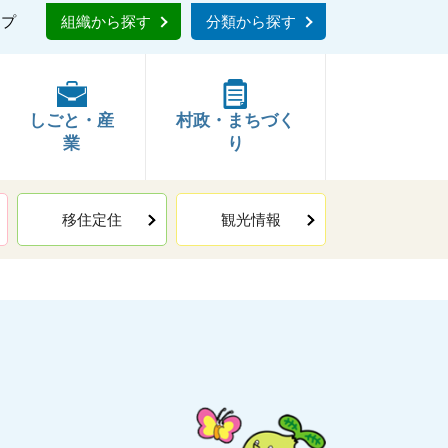
ップ
組織から探す
分類から探す
しごと・産
村政・まちづく
業
り
移住定住
観光情報