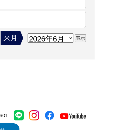
来月
1601
わせ